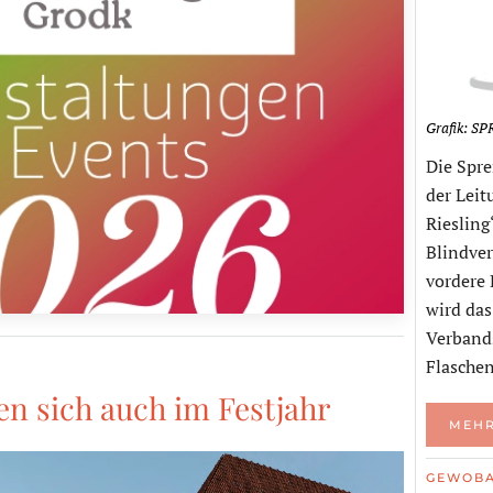
Grafik: S
Die Spr
der Lei
Riesling
Blindver
vordere 
wird da
Verband
Flaschen
n sich auch im Festjahr
MEHR
GEWOB