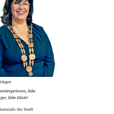
f Bogott
rembergerinnen, liebe
ger, liebe Gäste!
äumsjahr der Stadt