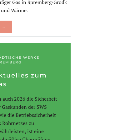
träger Gas in Spremberg/Grodk
t und Wärme.
 …
ÄDTISCHE WERKE
REMBERG
ktuelles zum
as
 auch 2026 die Sicherheit
r Gaskunden der SWS
wie die Betriebssicherheit
s Rohrnetzes zu
währleisten, ist eine
gelmäßige Überprüfung