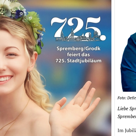
Foto: Detle
Liebe Sp
Sprember
Im Jubil