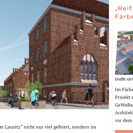
„Reif
Färb
Grafik: G
Im Färbe
Projekt 
GeWoBa 
Archite
vor dem
er Lausitz“ nicht nur viel gefeiert, sondern im