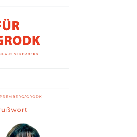
KENHAUS SPREMBERG
SPREMBERG/GRODK
rußwort