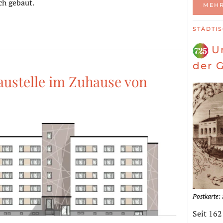
ch gebaut.
MEHR
STÄDTI
U
der 
austelle im Zuhause von
Postkarte
Seit 162