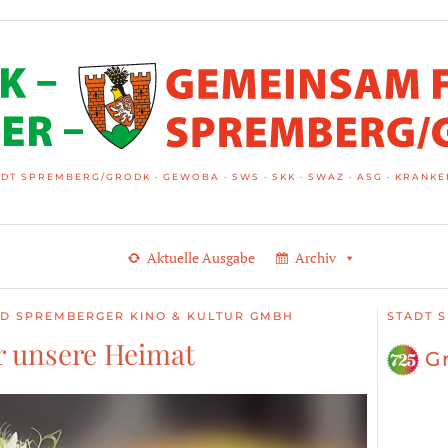
DT SPREMBERG/GRODK · GEWOBA · SWS · SKK · SWAZ · ASG · KRAN
Aktuelle Ausgabe
Archiv
D SPREMBERGER KINO & KULTUR GMBH
STADT 
ür unsere Heimat
G