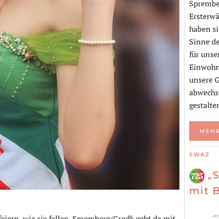
Sprembe
Ersterwä
haben si
Sinne d
für uns
Einwohne
unsere G
abwechs
gestalte
MEHR
SWAZ
„
mit 
feiern, wie sie fallen. Spremberg/Grodk geht da mit