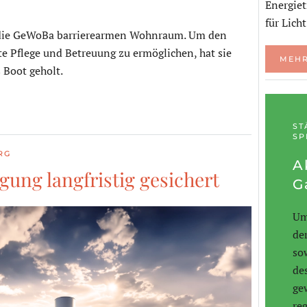
Energie
für Lich
t die GeWoBa barrierearmen Wohnraum. Um den
 Pflege und Betreuung zu ermöglichen, hat sie
MEHR
s Boot geholt.
ST
SP
RG
A
ung langfristig gesichert
G
Um
de
so
de
ge
re